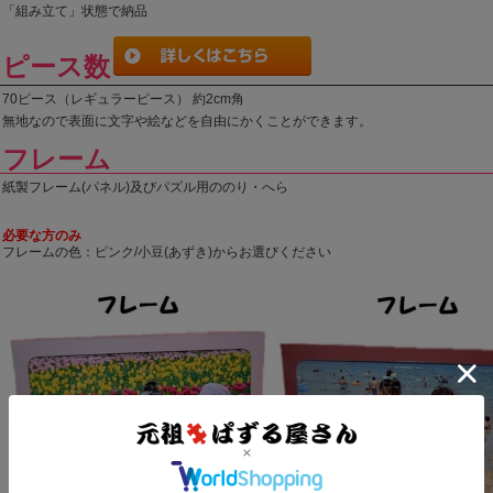
「組み立て」状態で納品
ピース数
70ピース（レギュラーピース） 約2cm角
無地なので表面に文字や絵などを自由にかくことができます。
フレーム
紙製フレーム(パネル)及びパズル用ののり・へら
必要な方のみ
フレームの色：ピンク/小豆(あずき)からお選びください