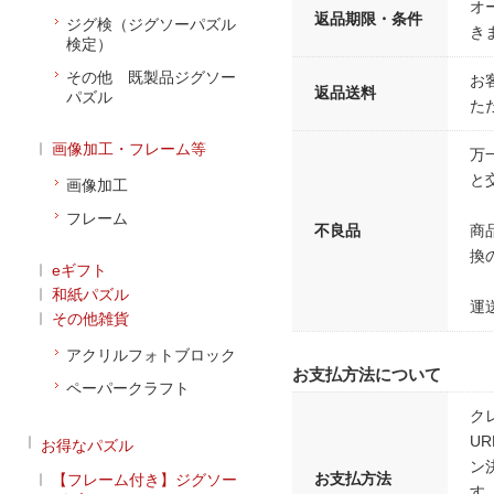
オ
返品期限・条件
ジグ検（ジグソーパズル
き
検定）
その他 既製品ジグソー
お
返品送料
パズル
た
画像加工・フレーム等
万
と
画像加工
フレーム
不良品
商
換
eギフト
和紙パズル
運
その他雑貨
アクリルフォトブロック
お支払方法について
ペーパークラフト
ク
U
お得なパズル
ン
お支払方法
【フレーム付き】ジグソー
す