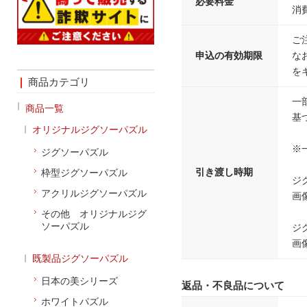
必要料金
消
ご
申込の有効期限
な
を
商品カテゴリ
一
商品一覧
基
オリジナルジグソーパズル
※
ジグソーパズル
引き渡し時期
枠型ジグソーパズル
ジ
アクリルジグソーパズル
画
その他 オリジナルジグ
ソーパズル
ジ
画
既製品ジグソーパズル
日本の美シリーズ
返品・不良品について
ホワイトパズル