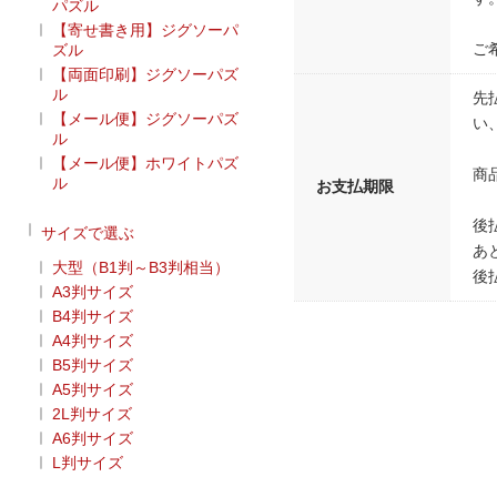
パズル
【寄せ書き用】ジグソーパ
ご
ズル
【両面印刷】ジグソーパズ
ル
先
【メール便】ジグソーパズ
い
ル
【メール便】ホワイトパズ
商
ル
お支払期限
後
サイズで選ぶ
あ
大型（B1判～B3判相当）
後
A3判サイズ
B4判サイズ
A4判サイズ
B5判サイズ
A5判サイズ
2L判サイズ
A6判サイズ
L判サイズ