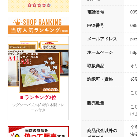
電話番号
09
FAX番号
09
メールアドレス
puz
ホームページ
htt
取扱商品
オ
許認可・資格
必
ご
販売数量
ご
げ
全
商品代金以外の
決