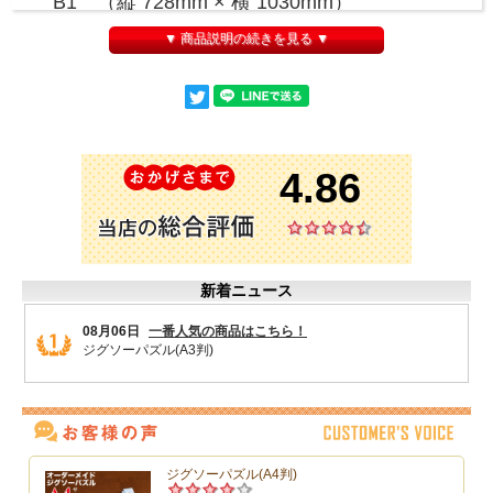
B1 （縦 728mm × 横 1030mm）
▼ 商品説明の続きを見る ▼
A1 （縦 594mm × 横 841mm）
B2 （縦 515mm × 横 728mm）
A2 （縦 420mm × 横 594mm）
種類
小学校低学年用
小学校中学年用
小学校高学年用
中学校用
本商品はポスターです（パズルではありません）
クーポン対象外商品です