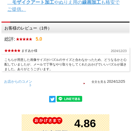
モザイクアート加工
やぬりえ用の
線画加工
も格安で
しますが、弊社メールサーバーのトラブル
ご提供。
やメールアドレスの記入間違い等で
メール
が届かない場合はご連絡ください
お客様のレビュー（1件）
総評:
5.0
ますあか様
2024/12/23
こちらが用意した画像サイズがパズルのサイズと合わなかったため、どうなるかと心
配していましたが、メールで丁寧なやり取りをしてくれたおかげでいいパズルが届き
ました。ありがとうございます。
お店からのコメン
2024/12/25
ト