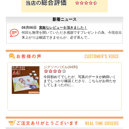
まとめ買いお値引き対象商品
2枚以上購入で、合計金額から
10％値引
4枚以上購入で、合計金額から
20％値引
内容
枠型ジグソーパズル（周囲に紙枠と、ピー
スの型のついた台紙付き）
完成見本