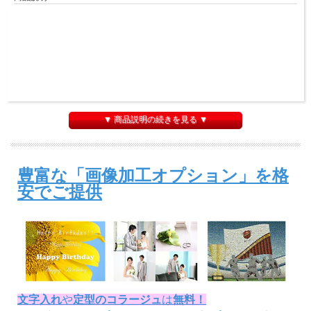
▼ 商品説明の続きを見る ▼
豊富な「画像加工オプション」を格
画像の入稿
安でご提供
ご注文確認のメールに入稿方法が記載され
ています
ご注文の翌日までに画像の入稿をお願いし
ます
文字入れ
や
定型のコラージュ
は
無料！
※ご注文の直後に自動返信メールをお送り