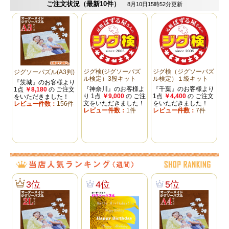
大きさ
100mm×150.5mm（台紙を含めた大きさと
なります）
納品時の状態
「組み立て」状態で納品
ピース数
28ピース（レギュラーピース） 約2cm角
ラッピング
ご注文いただいた商品をラッピングしま
す。