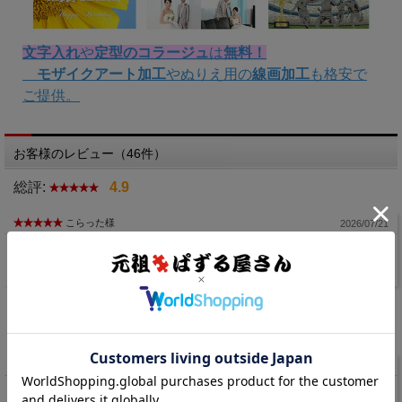
文字入れ
や
定型のコラージュ
は
無料！
モザイクアート加工
やぬりえ用の
線画加工
も格安で
画像の入稿
ご提供。
ご注文確認のメールに入稿方法が記載され
ています
お客様のレビュー（46件）
ご注文の翌日までに画像の入稿をお願いし
総評:
4.9
ます
こらった様
2026/07/21
※ご注文の直後に自動返信メールをお送り
とても親切で、迅速に対応していただきました。
しますが、弊社メールサーバーのトラブル
友人へ贈りましたが本人も商品を見てとても感動してました！ありがとうございま
す。
やメールアドレスの記入間違い等で
メール
が届かない場合はご連絡ください
お店からのコメン
2026/07/23
ト
はるるん様
2026/07/10
パズルにハマってる4歳に、記念になるパズルをと思って作成していただきました。