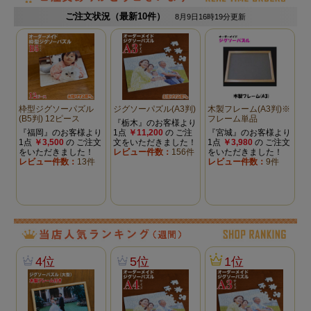
納品時の状態
「組み立て」状態で納品
ピース数
「40ピース（クモ型不定形）」のピースで
す
フレーム
紙製フレーム(パネル)及びパズル用の「の
り・へら」
必要な方のみ