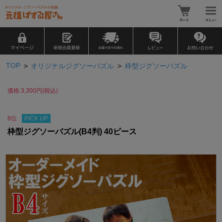
TOP
>
>
オリジナルジグソーパズル
枠型ジグソーパズル
価格:3,300円(税込)
PICK UP
8位
枠型ジグソーパズル(B4判) 40ピース