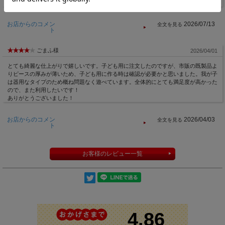
家族の思い出を遊びにも使えて、記念にも残せるので、みんなハッピーです！
お店からのコメン
2026/07/13
ト
ごまふ様
2026/04/01
とても綺麗な仕上がりで嬉しいです。子ども用に注文したのですが、市販の既製品よ
りピースの厚みが薄いため、子ども用に作る時は確認が必要かと思いました。我が子
は器用なタイプのため概ね問題なく遊べています。全体的にとても満足度が高かった
ので、また利用したいです！
ありがとうございました！
お店からのコメン
2026/04/03
ト
お客様のレビュー一覧
まとめ買いお値引き対象商品
2枚以上購入で、合計金額から