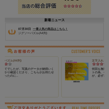
15％値引
4枚以上購入で、合計金額から
30％値引
6枚以上購入で、合計金額から
40％値引
内容
枠型ジグソーパズル（周囲に紙枠と、ピー
スの型のついた台紙付き）
完成見本
大きさ
259mm×375mm（枠を含めた大きさとなり
ます）