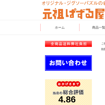
ホーム
商品一
ご
削