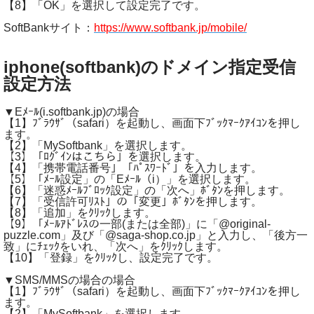
【8】「OK」を選択して設定完了です。
SoftBankサイト：
https://www.softbank.jp/mobile/
iphone(softbank)のドメイン指定受信
設定方法
▼Eﾒｰﾙ(i.softbank.jp)の場合
【1】ﾌﾞﾗｳｻﾞ（safari）を起動し、画面下ﾌﾞｯｸﾏｰｸｱｲｺﾝを押し
ます。
【2】「MySoftbank」を選択します。
【3】「ﾛｸﾞｲﾝはこちら」を選択します。
【4】「携帯電話番号」「ﾊﾟｽﾜｰﾄﾞ」を入力します。
【5】「ﾒｰﾙ設定」の「Eﾒｰﾙ（i）」を選択します。
【6】「迷惑ﾒｰﾙﾌﾞﾛｯｸ設定」の「次へ」ﾎﾞﾀﾝを押します。
【7】「受信許可ﾘｽﾄ」の「変更」ﾎﾞﾀﾝを押します。
【8】「追加」をｸﾘｯｸします。
【9】「ﾒｰﾙｱﾄﾞﾚｽの一部(または全部)」に「@original-
puzzle.com」及び「@saga-shop.co.jp」と入力し、「後方一
致」にﾁｪｯｸをいれ、「次へ」をｸﾘｯｸします。
【10】「登録」をｸﾘｯｸし、設定完了です。
▼SMS/MMSの場合の場合
【1】ﾌﾞﾗｳｻﾞ（safari）を起動し、画面下ﾌﾞｯｸﾏｰｸｱｲｺﾝを押し
ます。
【2】「MySoftbank」を選択します。