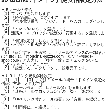
▼Ｅメールの場合
【1】ブラウザを起動します。
【2】「MySoftbank」にアクセスします。
【3】「携帯電話番号」「パスワード」を入力しログインし
ます。
【4】「ＳＭＳ/ＭＭＳ」を選択します。
【5】迷惑メールブロックの設定の「変更する」を選択しま
す。
【6】「個別設定はこちら」を選択します。
【7】受信許可・拒否設定「受信許可リスト設定」を選択し
ます。
【8】「設定する」を選択し、「メールアドレスの一部(また
は全部)」に「@original-puzzle.com」及び「@saga-
shop.co.jp」と入力し、「後方一致」にチェックをいれ、
「次へ」をクリックします。
【9】「設定する」をクリックし、設定完了です。
▼ＵＲＬリンク規制解除設定
【1】【1】～【3】まではＥメールの場合「ドメイン指定受
信設定方法」と同じです。
【4】「メール設定」の「Eメール(i)」を選択します。
【5】「迷惑メールブロック設定」の「次へ」を選択しま
す。
【6】「URLリンク付きメール拒否」の「変更」を選択しま
す。
【7】「利用停止」を選択します。