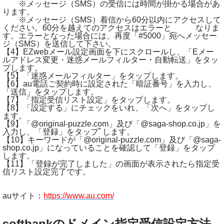
※メッセージ（SMS）の受信には時間が掛かる場合があ
ります。
※メッセージ（SMS）着信から60分以内にアクセスして
ください。60分を越えてのアクセスはエラーと なりま
す。エラーとなった場合には、再度「#5000」宛へメッセー
ジ（SMS）を送信して下さい。
【4】EZwebメール設定画面を下にスクロールし、「Eメー
ルアドレス変更・迷惑メールフィルター・自動転送」をタッ
プします。
【5】「迷惑メールフィルター」をタップします。
【6】au電話ご契約時に設定された「暗証番号」を入力し、
「送信」をタップします。
【7】「指定受信リスト設定」をタップします。
【8】「設定する」にチェックをいれ、「次へ」をタップし
ます。
【9】「@original-puzzle.com」及び「@saga-shop.co.jp」を
入力し、「登録」をタップﾟします。
【10】キーワードが「@original-puzzle.com」及び「@saga-
shop.co.jp」になっていることを確認して「登録」をタップ
します。
【11】「登録が完了しました」の画面が表示されたら指定受
信リスト設定完了です。
auサイト：
https://www.au.com/
softbankのドメイン指定受信設定方法