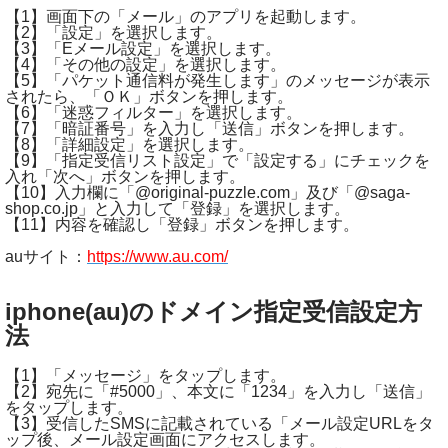
【1】画面下の「メール」のアプリを起動します。
【2】「設定」を選択します。
【3】「Eメール設定」を選択します。
【4】「その他の設定」を選択します。
【5】「パケット通信料が発生します」のメッセージが表示
されたら、「ＯＫ」ボタンを押します。
【6】「迷惑フィルター」を選択します。
【7】「暗証番号」を入力し「送信」ボタンを押します。
【8】「詳細設定」を選択します。
【9】「指定受信リスト設定」で「設定する」にチェックを
入れ「次へ」ボタンを押します。
【10】入力欄に「@original-puzzle.com」及び「@saga-
shop.co.jp」と入力して「登録」を選択します。
【11】内容を確認し「登録」ボタンを押します。
auサイト：
https://www.au.com/
iphone(au)のドメイン指定受信設定方
法
【1】「メッセージ」をタップします。
【2】宛先に「#5000」、本文に「1234」を入力し「送信」
をタップします。
【3】受信したSMSに記載されている「メール設定URLをタ
ップ後、メール設定画面にアクセスします。