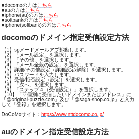
■docomoの方は
こちら
■auの方は
こちら
■iphone(au)の方は
こちら
■softbankの方は
こちら
■iphone(softbank)の方は
こちら
docomoのドメイン指定受信設定方法
【1】spメードメールアプ起動します。
【2】「メール設定」を選択します。
【3】「その他」を選択します。
【4】「メール全般の設定」を選択します。
【5】詳細/その他設定（詳細設定/解除）を選択します。
【6】パスワードを入力します。
【7】受信/拒否設定（設定）を選択します。
【8】「次へ」を選択します。
【9】「ステップ４（受信設定）」を選択します。
【10】「▽個別に受信したいドメインまたはアドレス」に
「@original-puzzle.com」及び「@saga-shop.co.jp」と入力
して「登録」を選択します。
DoCoMoサイト：
https://www.nttdocomo.co.jp/
auのドメイン指定受信設定方法